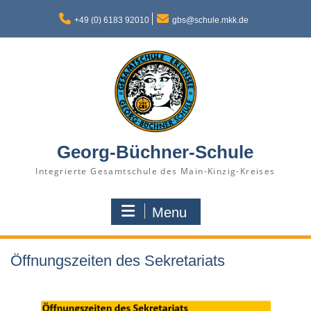
Skip
to
+49 (0) 6183 92010
gbs@schule.mkk.de
content
Georg-Büchner-Schule
Integrierte Gesamtschule des Main-Kinzig-Kreises
Menu
Öffnungszeiten des Sekretariats