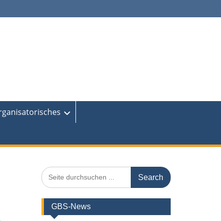
rganisatorisches
Search
for:
GBS-News