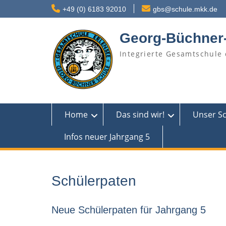
Skip
+49 (0) 6183 92010
gbs@schule.mkk.de
to
content
Georg-Büchner
Integrierte Gesamtschule 
Home
Das sind wir!
Unser S
Infos neuer Jahrgang 5
Schülerpaten
Neue Schülerpaten für Jahrgang 5