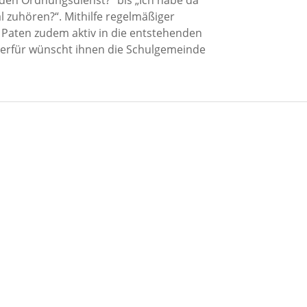
 den Ordnungsdienst?“ bis „Ich habe da
l zuhören?“. Mithilfe regelmäßiger
 Paten zudem aktiv in die entstehenden
ierfür wünscht ihnen die Schulgemeinde