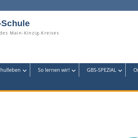
-Schule
des Main-Kinzig-Kreises
chulleben
So lernen wir!
GBS-SPEZIAL
O