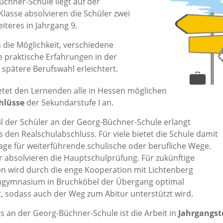
chner-Schule liegt auf der
 Klasse absolvieren die Schüler zwei
eiteres in Jahrgang 9.
 die Möglichkeit, verschiedene
 praktische Erfahrungen in der
spätere Berufswahl erleichtert.
etet den Lernenden alle in Hessen möglichen
hlüsse
der Sekundarstufe I an.
il der Schüler an der Georg-Büchner-Schule erlangt
 den Realschulabschluss. Für viele bietet die Schule damit
age für weiterführende schulische oder berufliche Wege.
er absolvieren die Hauptschulprüfung. Für zukünftige
en wird durch die enge Kooperation mit Lichtenberg
ngymnasium in Bruchköbel der Übergang optimal
t, sodass auch der Weg zum Abitur unterstützt wird.
gs an der Georg-Büchner-Schule ist die Arbeit in
Jahrgangs