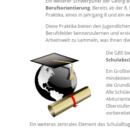
Ein weiterer Schwerpunkt der Georg-Bü
Berufsorientierung
. Bereits ab der 8.
Praktika, eines in Jahrgang 8 und ein w
Diese Praktika bieten den Jugendlichen
Berufsfelder kennenzulernen und erste
Arbeitswelt zu sammeln, was ihnen die 
Die GBS bi
Schulabsc
Ein Großte
mindestens
die Grundl
Alle Schül
Abiturient
Oberstufe
vorbereite
Ein weiteres zentrales Element des Schulallta