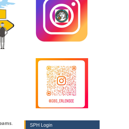
teams
.
SPH Login