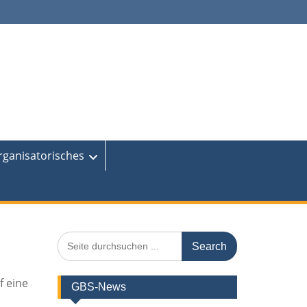
rganisatorisches
Search
for:
f eine
GBS-News