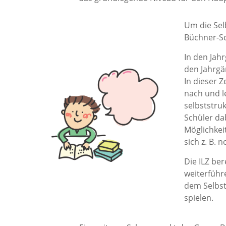
Um die Selb
Büchner-S
In den Jahr
den Jahrgä
In dieser 
nach und l
selbststru
Schüler dab
Möglichkei
sich z. B. 
Die ILZ ber
weiterführ
dem Selbst
spielen.