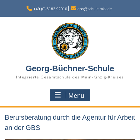
Skip
to
+49 (0) 6183 92010
gbs@schule.mkk.de
content
Georg-Büchner-Schule
Integrierte Gesamtschule des Main-Kinzig-Kreises
Menu
Berufsberatung durch die Agentur für Arbeit
an der GBS