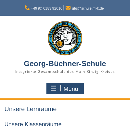
Skip
to
+49 (0) 6183 92010
gbs@schule.mkk.de
content
Georg-Büchner-Schule
Integrierte Gesamtschule des Main-Kinzig-Kreises
Menu
Unsere Lernräume
Unsere Klassenräume