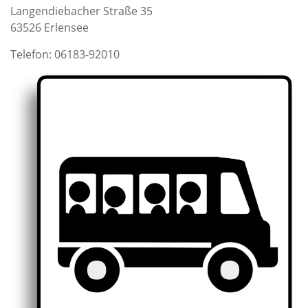
Langendiebacher Straße 35
63526 Erlensee
Telefon: 06183-92010