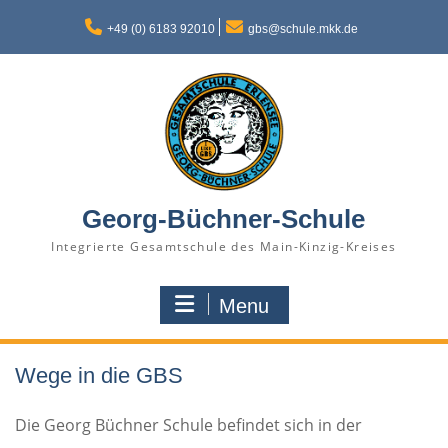
Skip
to
+49 (0) 6183 92010
gbs@schule.mkk.de
content
Georg-Büchner-Schule
Integrierte Gesamtschule des Main-Kinzig-Kreises
Menu
Wege in die GBS
Die Georg Büchner Schule befindet sich in der