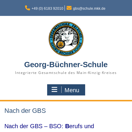
Skip
to
+49 (0) 6183 92010
gbs@schule.mkk.de
content
Georg-Büchner-Schule
Integrierte Gesamtschule des Main-Kinzig-Kreises
Menu
Nach der GBS
Nach der GBS – BSO:
B
erufs und