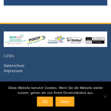
Links
Datenschutz
Impressum
Diese Website benutzt Cookies. Wenn Sie die Website weiter
nutzen, gehen wir von Ihrem Einverständnis aus.
Copyright. All rights reserved.
Proudly powered by WordPress
|
Education Hub by
WEN
OK
Nein
Themes