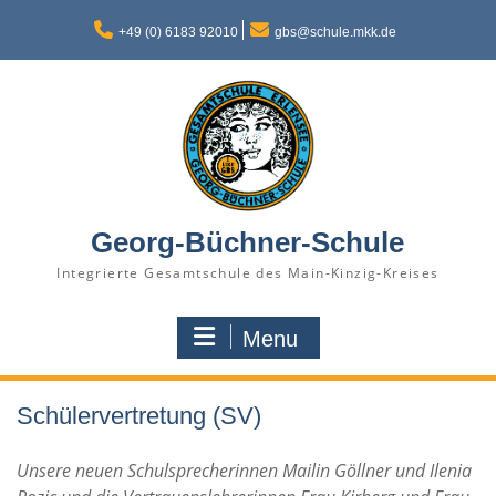
Skip
to
+49 (0) 6183 92010
gbs@schule.mkk.de
content
Georg-Büchner-Schule
Integrierte Gesamtschule des Main-Kinzig-Kreises
Menu
Schülervertretung (SV)
Unsere neuen Schulsprecherinnen Mailin Göllner und Ilenia