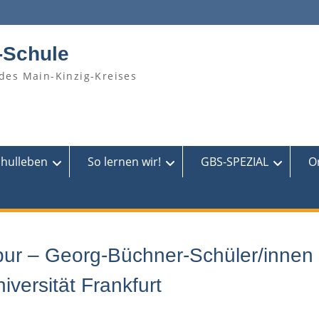
-Schule
des Main-Kinzig-Kreises
chulleben
So lernen wir!
GBS-SPEZIAL
O
pur – Georg-Büchner-Schüler/innen
versität Frankfurt