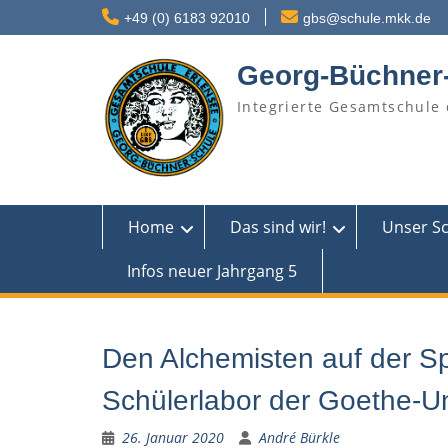
Skip
+49 (0) 6183 92010
gbs@schule.mkk.de
to
content
Georg-Büchner
Integrierte Gesamtschule 
Home
Das sind wir!
Unser S
Infos neuer Jahrgang 5
Den Alchemisten auf der S
Schülerlabor der Goethe-Uni
26. Januar 2020
André Bürkle