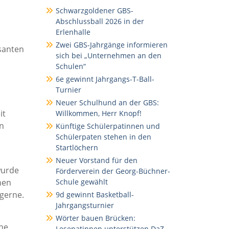
Schwarzgoldener GBS-
Abschlussball 2026 in der
Erlenhalle
Zwei GBS-Jahrgänge informieren
santen
sich bei „Unternehmen an den
Schulen“
6e gewinnt Jahrgangs-T-Ball-
Turnier
.
Neuer Schulhund an der GBS:
it
Willkommen, Herr Knopf!
en
Künftige Schülerpatinnen und
Schülerpaten stehen in den
Startlöchern
Neuer Vorstand für den
wurde
Förderverein der Georg-Büchner-
hen
Schule gewählt
gerne.
9d gewinnt Basketball-
Jahrgangsturnier
Wörter bauen Brücken:
ine
Lesepatinnen unterstützen DaZ-