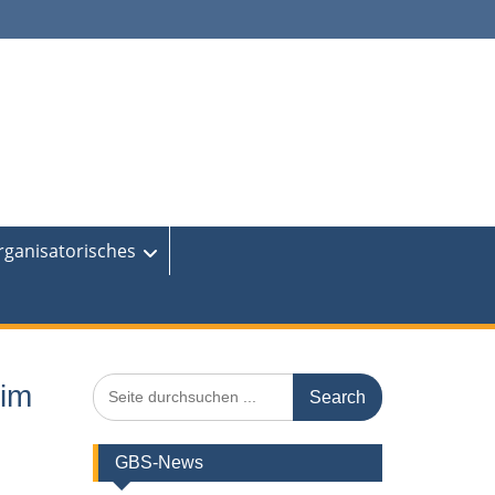
rganisatorisches
Search
 im
for:
GBS-News