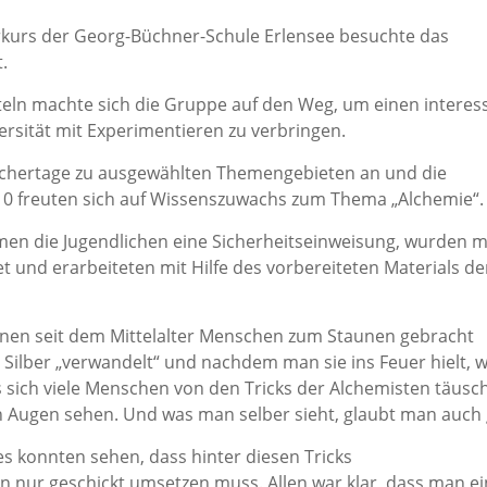
rkurs der Georg-Büchner-Schule Erlensee besuchte das
.
eln machte sich die Gruppe auf den Weg, um einen interes
ersität mit Experimentieren zu verbringen.
rschertage zu ausgewählten Themengebieten an und die
10 freuten sich auf Wissenszuwachs zum Thema „Alchemie“
en die Jugendlichen eine Sicherheitseinweisung, wurden m
t und erarbeiteten mit Hilfe des vorbereiteten Materials d
denen seit dem Mittelalter Menschen zum Staunen gebracht
Silber „verwandelt“ und nachdem man sie ins Feuer hielt, 
 sich viele Menschen von den Tricks der Alchemisten täusc
n Augen sehen. Und was man selber sieht, glaubt man auch 
s konnten sehen, dass hinter diesen Tricks
n nur geschickt umsetzen muss. Allen war klar, dass man e