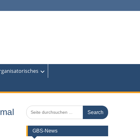
rganisatorisches
Search
nmal
for:
GBS-News