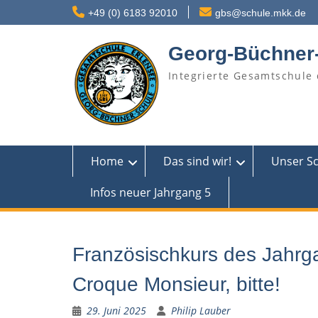
Skip
+49 (0) 6183 92010
gbs@schule.mkk.de
to
content
Georg-Büchner
Integrierte Gesamtschule 
Home
Das sind wir!
Unser S
Infos neuer Jahrgang 5
Französischkurs des Jahrg
Croque Monsieur, bitte!
29. Juni 2025
Philip Lauber