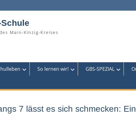
-Schule
des Main-Kinzig-Kreises
chulleben
So lernen wir!
GBS-SPEZIAL
O
angs 7 lässt es sich schmecken: Ei