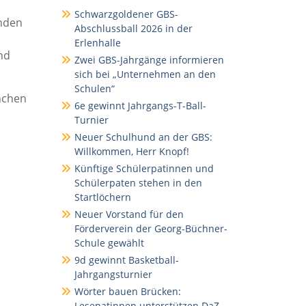
Schwarzgoldener GBS-
unden
Abschlussball 2026 in der
Erlenhalle
nd
Zwei GBS-Jahrgänge informieren
sich bei „Unternehmen an den
Schulen“
nchen
6e gewinnt Jahrgangs-T-Ball-
Turnier
Neuer Schulhund an der GBS:
Willkommen, Herr Knopf!
Künftige Schülerpatinnen und
Schülerpaten stehen in den
Startlöchern
Neuer Vorstand für den
Förderverein der Georg-Büchner-
Schule gewählt
9d gewinnt Basketball-
Jahrgangsturnier
Wörter bauen Brücken:
Lesepatinnen unterstützen DaZ-