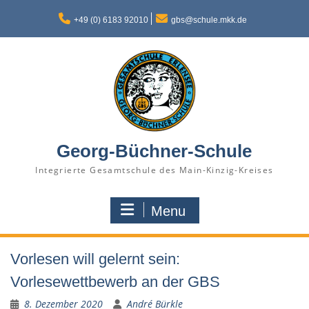
Skip
to
+49 (0) 6183 92010
gbs@schule.mkk.de
content
Georg-Büchner-Schule
Integrierte Gesamtschule des Main-Kinzig-Kreises
Menu
Vorlesen will gelernt sein:
Vorlesewettbewerb an der GBS
8. Dezember 2020
André Bürkle