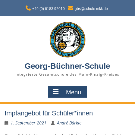
Skip
to
+49 (0) 6183 92010
gbs@schule.mkk.de
content
Georg-Büchner-Schule
Integrierte Gesamtschule des Main-Kinzig-Kreises
Menu
Impfangebot für Schüler*innen
1. September 2021
André Bürkle