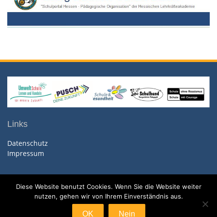
Links
Datenschutz
Impressum
Diese Website benutzt Cookies. Wenn Sie die Website weiter
nutzen, gehen wir von Ihrem Einverständnis aus.
Copyright. All rights reserved.
Proudly powered by WordPress
|
Education Hub by
WEN
OK
Nein