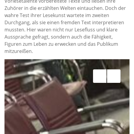
Vorlesetalente vorbereitete Texte und ließen ihre
Zuhörer in die erzählten Welten eintauchen. Doch der
wahre Test ihrer Lesekunst wartete im zweiten
Durchgang, als sie einen fremden Text interpretieren
mussten. Hier waren nicht nur Lesefluss und klare
Aussprache gefragt, sondern auch die Fähigkeit,
Figuren zum Leben zu erwecken und das Publikum
mitzureißen.