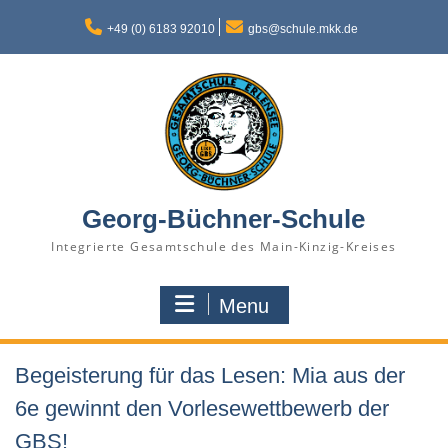
Skip
to
+49 (0) 6183 92010
gbs@schule.mkk.de
content
Georg-Büchner-Schule
Integrierte Gesamtschule des Main-Kinzig-Kreises
Menu
Begeisterung für das Lesen: Mia aus der
6e gewinnt den Vorlesewettbewerb der
GBS!