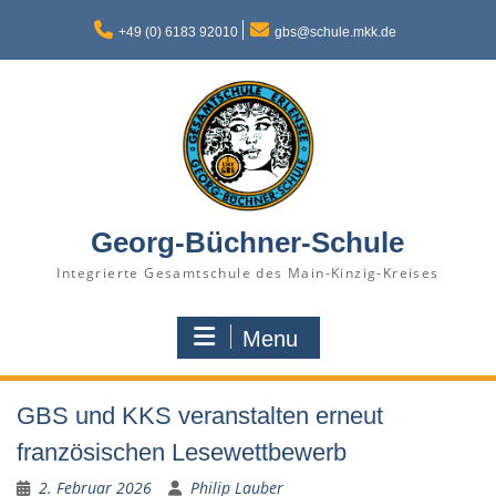
Skip
to
+49 (0) 6183 92010
gbs@schule.mkk.de
content
Georg-Büchner-Schule
Integrierte Gesamtschule des Main-Kinzig-Kreises
Menu
GBS und KKS veranstalten erneut
französischen Lesewettbewerb
2. Februar 2026
Philip Lauber