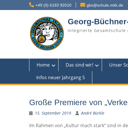
Skip
+49 (0) 6183 92010
gbs@schule.mkk.de
to
content
Georg-Büchner
Integrierte Gesamtschule 
Home
Das sind wir!
Unser S
Infos neuer Jahrgang 5
Große Premiere von „Verkeh
15. September 2019
André Bürkle
Im Rahmen von „Kultur mach stark“ sind in de