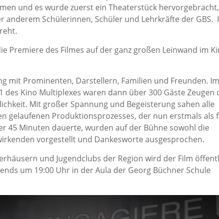
en und es wurde zuerst ein Theaterstück hervorgebracht,
er anderem Schülerinnen, Schüler und Lehrkräfte der GBS. 
reht.
e Premiere des Filmes auf der ganz großen Leinwand im Ki
g mit Prominenten, Darstellern, Familien und Freunden. Im
 1 des Kino Multiplexes waren dann über 300 Gäste Zeugen 
tlichkeit. Mit großer Spannung und Begeisterung sahen alle
ren gelaufenen Produktionsprozesses, der nun erstmals als f
der 45 Minuten dauerte, wurden auf der Bühne sowohl die
twirkenden vorgestellt und Dankesworte ausgesprochen.
rhäusern und Jugendclubs der Region wird der Film öffentl
ends um 19:00 Uhr in der Aula der Georg Büchner Schule