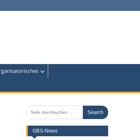
rganisatorisches
Search
for:
GBS-News