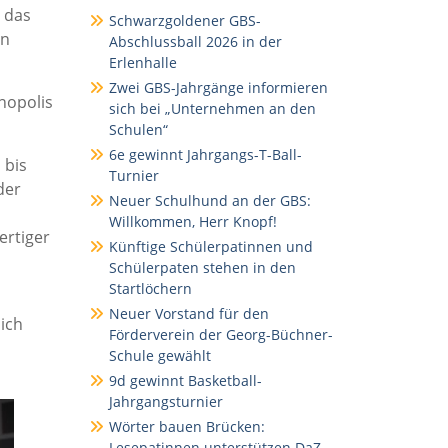
 das
Schwarzgoldener GBS-
In
Abschlussball 2026 in der
Erlenhalle
Zwei GBS-Jahrgänge informieren
nopolis
sich bei „Unternehmen an den
Schulen“
6e gewinnt Jahrgangs-T-Ball-
 bis
Turnier
der
Neuer Schulhund an der GBS:
Willkommen, Herr Knopf!
ertiger
Künftige Schülerpatinnen und
Schülerpaten stehen in den
Startlöchern
Neuer Vorstand für den
ich
Förderverein der Georg-Büchner-
Schule gewählt
9d gewinnt Basketball-
Jahrgangsturnier
Wörter bauen Brücken:
Lesepatinnen unterstützen DaZ-