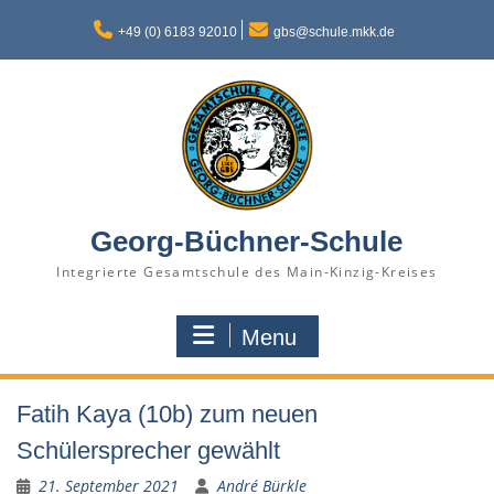
Skip
to
+49 (0) 6183 92010
gbs@schule.mkk.de
content
Georg-Büchner-Schule
Integrierte Gesamtschule des Main-Kinzig-Kreises
Menu
Fatih Kaya (10b) zum neuen
Schülersprecher gewählt
21. September 2021
André Bürkle