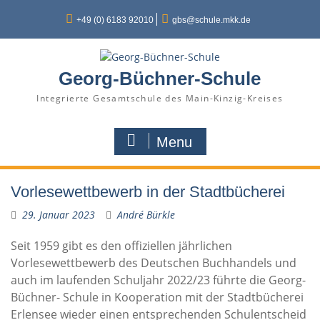
Skip
to
+49 (0) 6183 92010
gbs@schule.mkk.de
content
Georg-Büchner-Schule
Integrierte Gesamtschule des Main-Kinzig-Kreises
Menu
Vorlesewettbewerb in der Stadtbücherei
29. Januar 2023
André Bürkle
Seit 1959 gibt es den offiziellen jährlichen
Vorlesewettbewerb des Deutschen Buchhandels und
auch im laufenden Schuljahr 2022/23 führte die Georg-
Büchner- Schule in Kooperation mit der Stadtbücherei
Erlensee wieder einen entsprechenden Schulentscheid