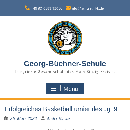
Skip
to
+49 (0) 6183 92010
gbs@schule.mkk.de
content
Georg-Büchner-Schule
Integrierte Gesamtschule des Main-Kinzig-Kreises
Menu
Erfolgreiches Basketballturnier des Jg. 9
26. März 2023
André Bürkle