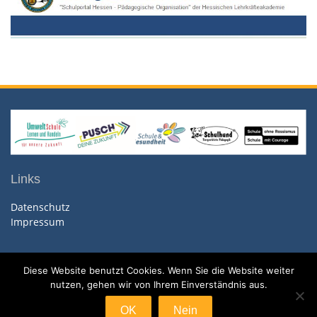
Links
Datenschutz
Impressum
Diese Website benutzt Cookies. Wenn Sie die Website weiter
nutzen, gehen wir von Ihrem Einverständnis aus.
Copyright. All rights reserved.
Proudly powered by WordPress
|
Education Hub by
WEN
OK
Nein