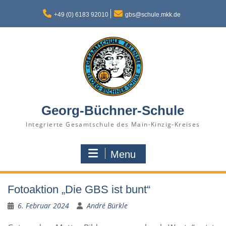
Skip
to
+49 (0) 6183 92010
gbs@schule.mkk.de
content
Georg-Büchner-Schule
Integrierte Gesamtschule des Main-Kinzig-Kreises
Menu
Fotoaktion „Die GBS ist bunt“
6. Februar 2024
André Bürkle