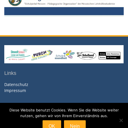
Links
Datenschutz
Impressum
Diese Website benutzt Cookies. Wenn Sie die Website weiter
nutzen, gehen wir von Ihrem Einverständnis aus.
Copyright. All rights reserved.
Proudly powered by WordPress
|
Education Hub by
WEN
OK
Nein