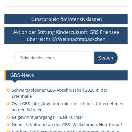
Beitragsnavigation
Kunstprojekt für Intensivklassen
Aktion der Stiftung Kinderzukunft: GBS Erlensee
überreicht 98 Weihnachtspäckchen
Search
for:
GBS-News
Schwarzgoldener GBS-Abschlussball 2026 in der
Erlenhalle
Zwei GBS-Jahrgänge informieren sich bei „Unternehmen
an den Schulen“
6e gewinnt Jahrgangs-T-Ball-Turnier
Neuer Schulhund an der GBS: Willkommen, Herr Knopf!
Künftige Schülerpatinnen und Schülerpaten stehen in