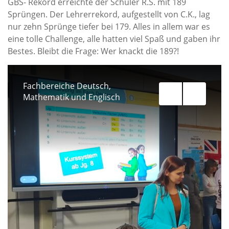
GBS- Rekord erreichte der Schüler R.S. mit 189
Sprüngen. Der Lehrerrekord, aufgestellt von C.K., lag
nur zehn Sprünge tiefer bei 179. Alles in allem war es
eine tolle Challenge, alle hatten viel Spaß und gaben ihr
Bestes. Bleibt die Frage: Wer knackt die 189?!
Das Team sCOOLcafé