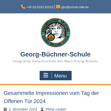
Skip
to
+49 (0) 6183 92010
gbs@schule.mkk.de
content
Georg-Büchner-Schule
Integrierte Gesamtschule des Main-Kinzig-Kreises
Menu
Gesammelte Impressionen vom Tag der
Offenen Tür 2024
5. Dezember 2024
Philip Lauber