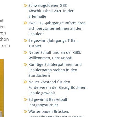
Schwarzgoldener GBS-
Abschlussball 2026 in der
Erlenhalle
it
Zwei GBS-Jahrgänge informieren
den
sich bei „Unternehmen an den
von
Schulen“
schön
6e gewinnt Jahrgangs-T-Ball-
atorin
Turnier
Neuer Schulhund an der GBS:
Willkommen, Herr Knopf!
Künftige Schülerpatinnen und
Schülerpaten stehen in den
Startlöchern
Neuer Vorstand für den
Förderverein der Georg-Büchner-
Schule gewählt
9d gewinnt Basketball-
Jahrgangsturnier
Wörter bauen Brücken:
Lesepatinnen unterstützen DaZ-