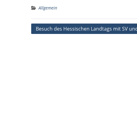
Allgemein
Beitragsnavigation
Besuch des Hessischen Landtags mit SV un