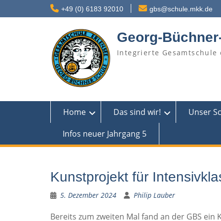
Skip
+49 (0) 6183 92010
gbs@schule.mkk.de
to
content
Georg-Büchner
Integrierte Gesamtschule 
Home
Das sind wir!
Unser S
Infos neuer Jahrgang 5
Kunstprojekt für Intensivkl
5. Dezember 2024
Philip Lauber
Bereits zum zweiten Mal fand an der GBS ein K