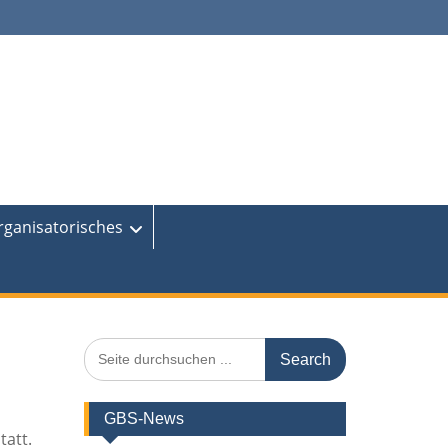
rganisatorisches
Search
for:
GBS-News
tatt.