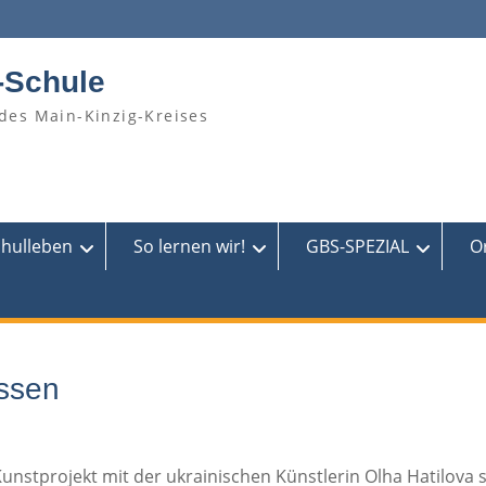
-Schule
des Main-Kinzig-Kreises
chulleben
So lernen wir!
GBS-SPEZIAL
O
assen
unstprojekt mit der ukrainischen Künstlerin Olha Hatilova s