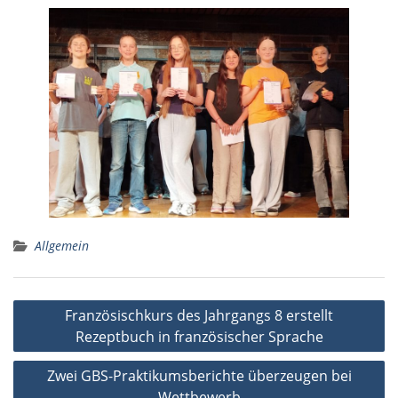
Allgemein
Beitragsnavigation
Französischkurs des Jahrgangs 8 erstellt
Rezeptbuch in französischer Sprache
Zwei GBS-Praktikumsberichte überzeugen bei
Wettbewerb