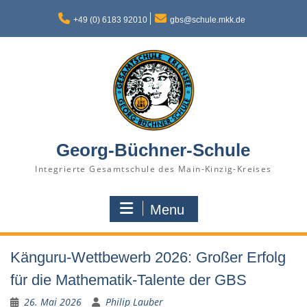
Skip
to
+49 (0) 6183 92010
gbs@schule.mkk.de
content
Georg-Büchner-Schule
Integrierte Gesamtschule des Main-Kinzig-Kreises
Menu
Känguru-Wettbewerb 2026: Großer Erfolg
für die Mathematik-Talente der GBS
26. Mai 2026
Philip Lauber