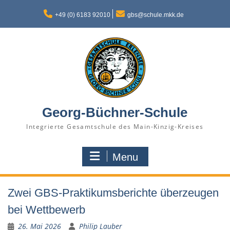
Skip
to
+49 (0) 6183 92010
gbs@schule.mkk.de
content
Georg-Büchner-Schule
Integrierte Gesamtschule des Main-Kinzig-Kreises
Menu
Zwei GBS-Praktikumsberichte überzeugen
bei Wettbewerb
26. Mai 2026
Philip Lauber