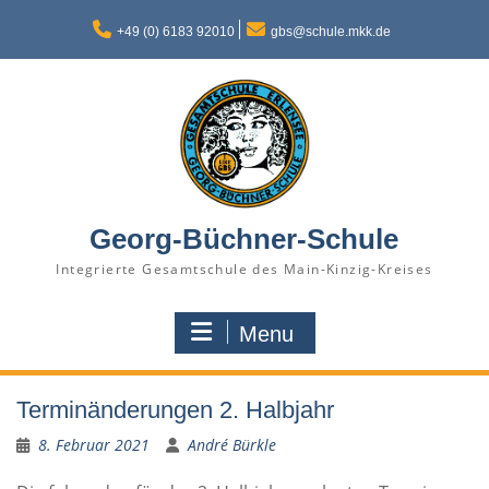
Skip
to
+49 (0) 6183 92010
gbs@schule.mkk.de
content
Georg-Büchner-Schule
Integrierte Gesamtschule des Main-Kinzig-Kreises
Menu
Terminänderungen 2. Halbjahr
8. Februar 2021
André Bürkle