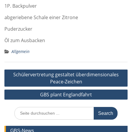
1P. Backpulver
abgeriebene Schale einer Zitrone
Puderzucker
Öl zum Ausbacken
Allgemein
Beitragsnavigation
Schülervertretung gestaltet überdimensionales
Peace-Zeichen
GBS plant Englandfahrt
Search
for:
GBS-News