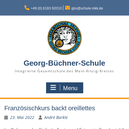
Skip
to
+49 (0) 6183 92010
gbs@schule.mkk.de
content
Georg-Büchner-Schule
Integrierte Gesamtschule des Main-Kinzig-Kreises
Menu
Französischkurs backt oreillettes
23. Mai 2022
André Bürkle