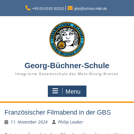
Skip
to
+49 (0) 6183 92010
gbs@schule.mkk.de
content
Georg-Büchner-Schule
Integrierte Gesamtschule des Main-Kinzig-Kreises
Menu
Französischer Filmabend in der GBS
11. November 2024
Philip Lauber